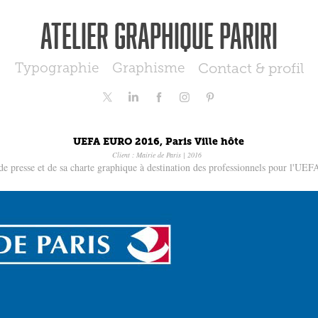
Atelier graphique Pariri
Typographie
Graphisme
Contact & profil
UEFA EURO 2016, Paris Ville hôte
Client : Mairie de Paris | 2016
e presse et de sa charte graphique à destination des professionnels pour l'UEF