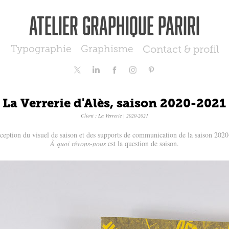
Atelier graphique Pariri
Typographie
Graphisme
Contact & profil
La Verrerie d'Alès, saison 2020-2021
Client : La Verrerie | 2020-2021
ception du visuel de saison et des supports de communication de la saison 2020
À quoi rêvons-nous
est la question de saison.