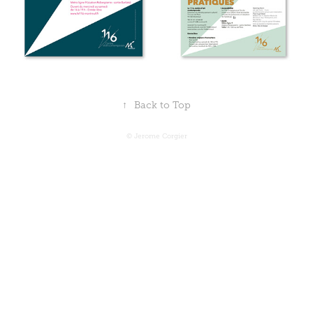
↑
Back to Top
© Jerome Corgier